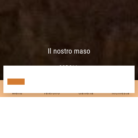
Il nostro maso
SCROLL
Menu
Telefono
Galleria
Richiesta
Il nostro maso,
...un piccolo grande paradiso!
L’Unterhasnebenhof si trova nelle immediate vicinanze di
San Martino in Passiria, a 650 m di altitudine, immerso nella
pace e nella naturalezza della Val Passiria.