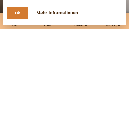
Mehr Informationen
Ok
Menü
Telefon
Galerie
Anfrage
Die geräumige Ferienwohnung Rose ist ebenerdig, liegt
Richtung Westen und ist 46 m² groß.
Die Wohnung hat eine Wohnküche mit Couch und TV, ein
Bad mit Regendusche, ein Schlafzimmer mit Doppelbett und
einer doppelten Schlafcouch, günstig für eine Familie mit
kleinen Kindern.
Von der Küche geht’s direkt ins Freie mit einem wunderbaren
Ausblick in drei Himmelsrichtungen.
Dort befindet sich eine Esstisch, Liegestühle, frische
Küchenkräuter.